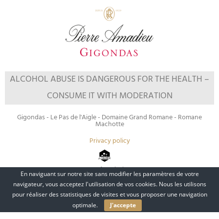
ALCOHOL ABUSE IS DANGEROUS FOR THE HEALTH –
CONSUME IT WITH MODERATION
Gigondas - Le Pas de l'Aigle - Domaine Grand Romane - Romane
Machotte
Privacy policy
Info calories
En naviguant sur notre site sans modifier les paramètres de votre
navigateur, vous acceptez l'utilisation de vos cookies. Nous les utilisons
pour réaliser des statistiques de visites et vous proposer une navigation
optimale.
J'accepte
Vin et Société